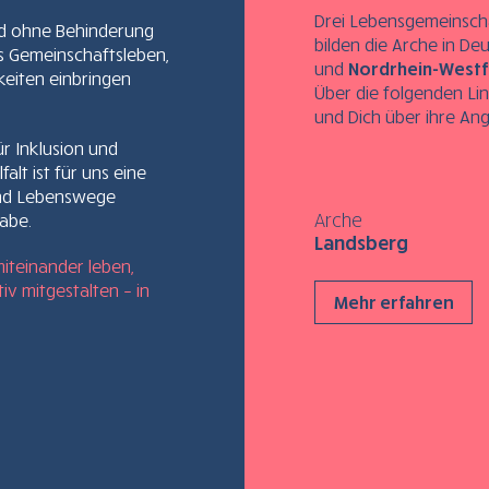
Drei Lebensgemeinsch
d ohne Behinderung
bilden die Arche in Deu
es Gemeinschaftsleben,
und
Nordrhein-Westf
keiten einbringen
Über die folgenden Li
und Dich über ihre An
ür Inklusion und
falt ist für uns eine
und Lebenswege
Arche
abe.
Landsberg
teinander leben,
iv mitgestalten – in
Mehr erfahren