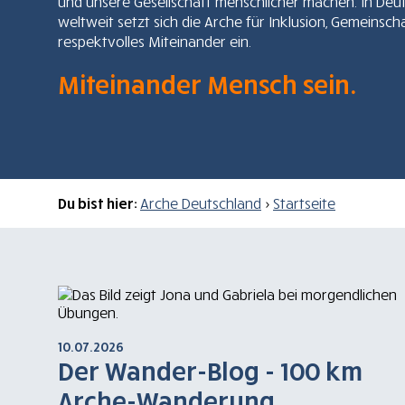
und unsere Gesellschaft menschlicher machen. In Deu
weltweit setzt sich die Arche für Inklusion, Gemeinsch
respektvolles Miteinander ein.
Miteinander Mensch sein.
Du bist hier:
Arche Deutschland
>
Startseite
10.07.2026
Der Wander-Blog - 100 km
Arche-Wanderung