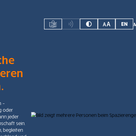
che
seren
.
n –
g oder
ann jeder
schaft sein.
, begleiten