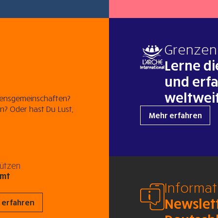
Grenzen
Lerne di
und erf
weltwei
bensgemeinschaften?
n? Oder hast Du Lust,
Mehr erfahren
tützen
amt
Informa
Newslet
 erfahren