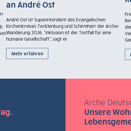
an André Ost
en
Fr
André Ost ist Superintendent des Evangelischen
Be
Kirchenkreises Tecklenburg und Schirmherr der Arche-
ab
der
Wanderung 2026. "Inklusion ist der Testfall für eine
ses
Ve
humane Gesellschaft", sagt er.
Ge
Mehr erfahren
Arche Deuts
rag.
Unsere Woh
Lebensgeme